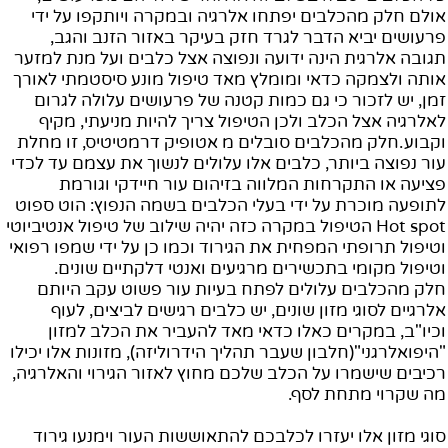
אולם חלק מהכלבים יפתחו אלרגיה ובמקרה ויותקפו על ידי
פרעושים יביא הדבר לגרד חזק בעיקר באזור הזנב והגב,
תגובה אלרגית הינה ידועה ונפוצה אצל כלבים ועל מנת למזער
אותה ולצמקה כדאי ומומלץ מאד טיפול מונע סיסטמתי לאורך
זמן, יש לזכור כי גם כמות קטנה של פרעושים עלולה לגרום
לאלרגיה אצל הכלב ולכן הטיפול צריך להיות מניעתי, מקיף
וקבוע.חלק מהכלבים סובלים מ אטופיק דרמטיטיס, זו מחלת
עור נפוצה ביותר, כלבים אלו עלולים לנשוך את עצמם עד לכדי
פציעה או התקרחות המלווה בזיהום עור חיידקי וגורמת
לתופעה מוכרת על ידי בעלי הכלבים בשמה הנפוץ: הוט ספוט
Hot spot
הטיפול במקרה כזה יהיה שילוב של טיפול אנטיביוטי
וטיפול תרופתי המפחית את הגירוד וכמו כן על ידי שמפו רפואי
וטיפול מקומי בתכשירים מרגיעים ואנטי דלקתיים שונים.
חלק מהכלבים עלולים לפתח בעיות עור פשוט עקב היותם
אלרגיים לסוגי מזון שונים, יש כלבים רגישים לביצים, לעוף
וכיו"ב, במקרים כאלו כדאי מאד להעביר את הכלב למזון
"היפואלרגני"(חלבון שעבר תהליך הידרוליזה), מזונות אלו יכילו
רכיבים שישמרו על הכלב שלכם מחוץ לאזור הגירוי והאלרגיה,
מה שקרוי מתחת לסף.
סוגי מזון אלו יעזרו לכלבכם להתאוששות העור וימנעו גירוד