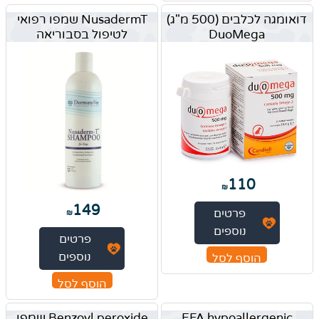
דואומגה לכלבים (500 מ"ג)
NusadermT שמפו רפואי
DuoMega
לטיפול בסבוריאה
110
₪
149
פרטים
₪
נוספים
פרטים
נוספים
הוסף לסל
הוסף לסל
EFA hypoallergenic
Benzoyl peroxide שמפו