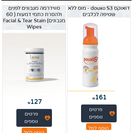
דואוקס douxo S3 - מוס ללא
סווידרמה מגבונים לפנים
שטיפה לכלבים
ולהסרת כתמי דמעות ( 60
מגבונים) Facial & Tear Stain
Wipes
161
₪
127
₪
פרטים
פרטים
נוספים
נוספים
הוסף לסל
הוסף לסל