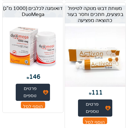
משחת דבש מנוקה לטיפול
דואומגה לכלבים (1000 מ"ג)
בפצעים, חתכים וחסר בעור
DuoMega
כתוצאה מפציעה
146
₪
פרטים
111
₪
נוספים
פרטים
הוסף לסל
נוספים
הוסף לסל