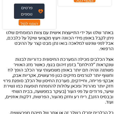
הוסף לסל
פרטים
נוספים
הוסף לסל
באתר שלנו ועל ידי התייעצות אישית עם צוות המומחים שלנו
ניתן לקבל באופן מידי הכוונה ויעוץ מקצועי שיקל על כלבכם,
אבל לפני שניגש למלאכה בואו נתן מבט קצר על ההיבט
הרפואי.
אצל הכלבים מכילה המערכת החיסונית כדוריות לבנות
שנקראות "להילחם" בזמן זיהום בגוף, כאשר מזג האוויר
משתנה ונהיה חם יותר באופן משמעותי עור הכלב הופך לח
וחשוף יותר לגורמים מזיקים כגון פרעושים, אקריות אבק,
אבקני פריחה, וחיידקים, מערכת החיסון של הכלב סופגת גירוי
חזק יותר מהרגיל ומכאן עלולות להתפתח תופעות כמו נשירת
שיער, גירודים על פני העור (בעיקר במפשעה, בבית השחי
ובבסיס הזנב), ריח רע וחזק מהעור, הפרשות, דלקות אוזניים,
ועוד.
כל הכלבים יסבלו בשלב זה או אחר של חייהם מפרעושים,