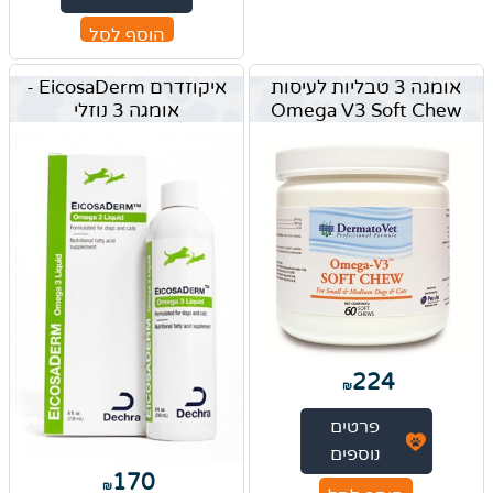
הוסף לסל
אומגה 3 טבליות לעיסות
איקוזדרם EicosaDerm -
Omega V3 Soft Chew
אומגה 3 נוזלי
224
₪
פרטים
נוספים
170
₪