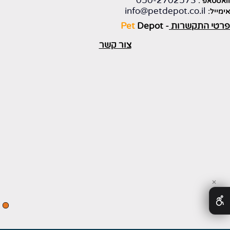
050-2702573
וואטסאפ :
info@petdepot.co.il
אימייל:
פרטי התקשרות
-
Depot
Pet
צור קשר
✕