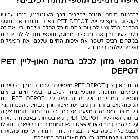
יפה מזמינים תוספי תזונה לכלבים?
הזמנת תוספי תזונה לכלבים דרך האינטרנט, כנסו עכשיו
לקטלוג המקצועי של PET DEPOT באתר ובחרו את תוסף
תזונה הרלוונטי לבעיות מהם סובל הכלב שלכם. בין אם זה
לב צעיר ובין אם זה כלב מבוגר, תוספי מזון לכלב יכולים
מקרים רבים לשפר את איכות החיים שלכם ואת הפעילות
פיזית שלהם ביום יום.
תוספי מזון לכלב בחנות האון-ליין PET
DEPO
חנות האון-ליין PET DEPOT מאפשרת לכם להזמין תכשירים
פואיים, תרופות ותוספי מזון לכלבים ובעלי חיים ביתיים
נוספים. המחירים של חנות האון-ליין PET DEPOT הם
משתלמים ביותר הן מבחינת איכות והן מבחינת הכמות של
ל מוצר באריזה המגיעה אליכם. כל ההזמנות המתבצעות
בחנות האון-ליין PET DEPOT, מאובטחות באבטחת מידע
על-פי התקן הבינלאומי PCI DSS המחמיר בכדי שאתם תוכלו
בצע כל רכישה באתר בצורה נוחה ורגועה ולדעת שהמידע
פרטי שלכם נקלט בצורה מאובטחת במערכת.