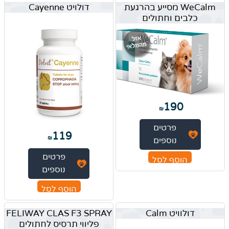
WeCalm מסייע בהרגעת
דולויט Cayenne
כלבים וחתולים
190
₪
פרטים
119
₪
נוספים
פרטים
הוסף לסל
נוספים
הוסף לסל
דולוויט Calm
FELIWAY CLAS F3 SPRAY
פליווי תרסיס לחתולים