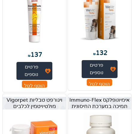
132
137
₪
₪
פרטים
פרטים
נוספים
נוספים
הוסף לסל
הוסף לסל
אימיונופלקס Immuno-Flex
ויגורפט טבליות Vigorpet
תמיכה במערכת החיסונית
מולטיויטמין לכלבים