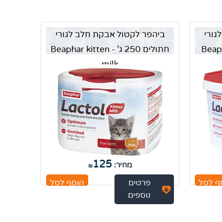
גורי
ביהפר לקטול אבקת חלב לגורי
Beaphar p
חתולים 250 ג' - Beaphar kitten
milk
125
מחיר:
₪
ף לסל
פרטים
הוסף לסל
נוספים