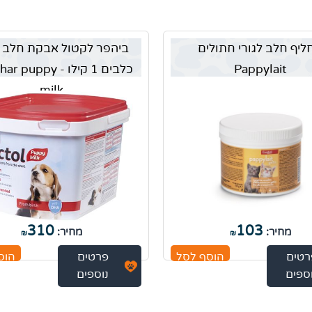
ליף חלב לגורי חתולים
ביהפר לקטול אבקת חלב ל
Pappylait
כלבים 1 קילו - uppy
milk
310
103
מחיר:
מחיר:
₪
₪
רטים
הוסף לסל
פרטים
הוס
ספים
נוספים