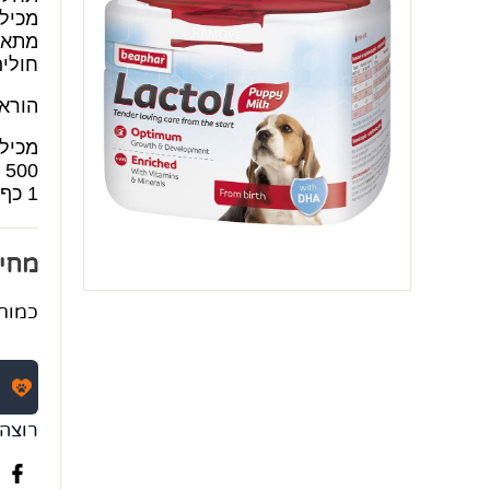
מכיל DHA וויטמינים ומינרלים חיו
מתאים
חולים
הוראו
מכיל:
500 גרם אבקת חלב
1 כף מדידה
מחי
כמות
רוצה 