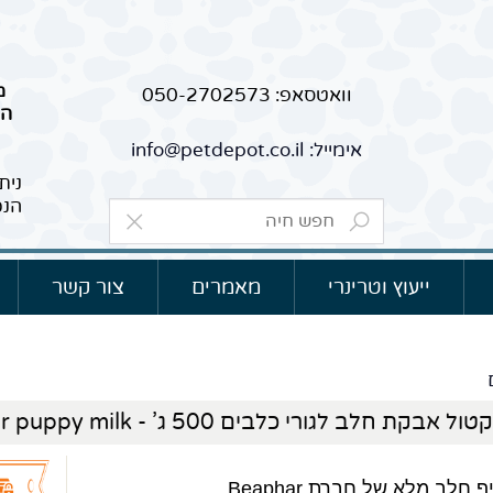
מ
וואטסאפ: 050-2702573
הר
אימייל: info@petdepot.co.il
נית
הנכ
ייעוץ וטרינרי
מאמרים
צור קשר
קת חלב לגורי כלבים 500 ג' - Beaphar puppy milk
חלב מלא של חברת Beaphar .