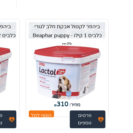
ביהפר לקטול אבקת חלב לגורי
ביהפר
כלבים 1 קילו - Beaphar puppy
כלבים 2 ג' - Beaphar puppy milk
milk
310
מחיר:
₪
פרטים
הוסף לסל
פ
נוספים
נו