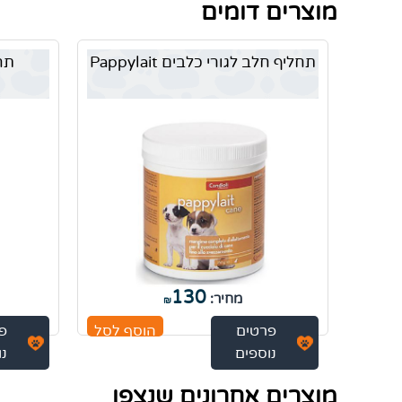
מוצרים דומים
תחליף חלב לגורי כלבים Pappylait
תח
130
מחיר:
₪
פרטים
הוסף לסל
פ
נוספים
נו
מוצרים אחרונים שנצפו