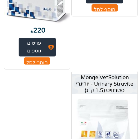
הוסף לסל
220
₪
פרטים
נוספים
הוסף לסל
Monge VetSolution
Urinary Struvite - יורינרי
סטרוויט (1.5 ק"ג)