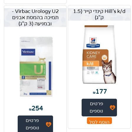
Hill's k/d קינדי קייר (1.5
Virbac Urology U2 -
ק"ג)
תמיכה בהמסת אבנים
ובמניעה (3 ק"ג)
177
₪
פרטים
254
₪
נוספים
פרטים
הוסף לסל
נוספים