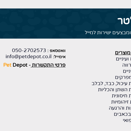
טר
מבצעים ישירות למייל
050-2702573
וואטסאפ :
מוצרים
info@petdepot.co.il
אימייל:
ועיניים
ווה
פרטי התקשרות
-
Depot
Pet
יים
פרקים
עיכול, כבד, לבלב
השתן והכליות
חיסונית
זיהומיות
ת והרגעה
בכאבים
ואי