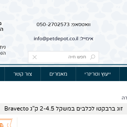
מ
וואטסאפ: 050-2702573
הר
אימייל: info@petdepot.co.il
נית
הנכ
ייעוץ וטרינרי
מאמרים
צור קשר
ה
זוג ברבקטו לכלבים במשקל 2-4.5 ק"ג Bravecto